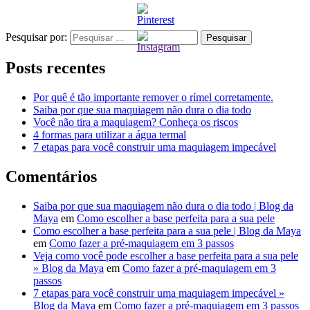
Pesquisar por:
Posts recentes
Por quê é tão importante remover o rímel corretamente.
Saiba por que sua maquiagem não dura o dia todo
Você não tira a maquiagem? Conheça os riscos
4 formas para utilizar a água termal
7 etapas para você construir uma maquiagem impecável
Comentários
Saiba por que sua maquiagem não dura o dia todo | Blog da
Maya
em
Como escolher a base perfeita para a sua pele
Como escolher a base perfeita para a sua pele | Blog da Maya
em
Como fazer a pré-maquiagem em 3 passos
Veja como você pode escolher a base perfeita para a sua pele
» Blog da Maya
em
Como fazer a pré-maquiagem em 3
passos
7 etapas para você construir uma maquiagem impecável »
Blog da Maya
em
Como fazer a pré-maquiagem em 3 passos